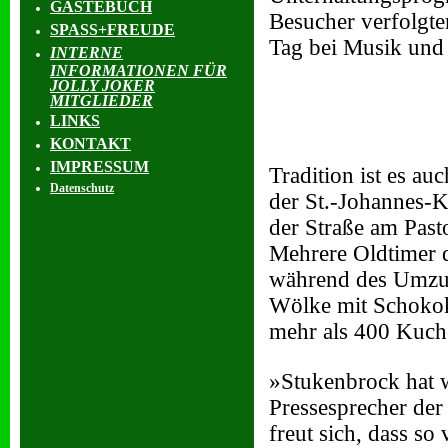
GÄSTEBUCH
Besucher verfolgte
SPASS+FREUDE
Tag bei Musik und
INTERNE
INFORMATIONEN FÜR
JOLLY JOKER
MITGLIEDER
LINKS
KONTAKT
IMPRESSUM
Tradition ist es a
Datenschutz
der St.-Johannes-K
der Straße am Past
Mehrere Oldtimer d
während des Umzug
Wölke mit Schokok
mehr als 400 Kuche
»Stukenbrock hat w
Pressesprecher der
freut sich, dass s