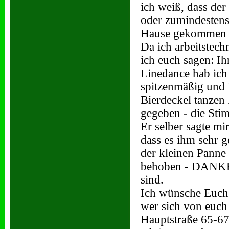
ich weiß, dass der
oder zumindestens 
Hause gekommen s
Da ich arbeitstec
ich euch sagen: I
Linedance hab ich 
spitzenmäßig und 
Bierdeckel tanzen
gegeben - die Sti
Er selber sagte mi
dass es ihm sehr g
der kleinen Panne
behoben - DANKE!
sind.
Ich wünsche Euch 
wer sich von euch 
Hauptstraße 65-67