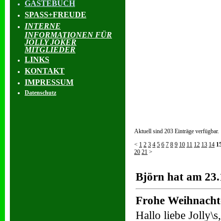
GÄSTEBUCH
SPASS+FREUDE
INTERNE
INFORMATIONEN FÜR
JOLLY JOKER
MITGLIEDER
LINKS
KONTAKT
IMPRESSUM
Datenschutz
Aktuell sind 203 Einträge verfügbar.
<
1
2
3
4
5
6
7
8
9
10
11
12
13
14
1
20
21
>
Björn hat am 23.
Frohe Weihnacht
Hallo liebe Jolly\s,