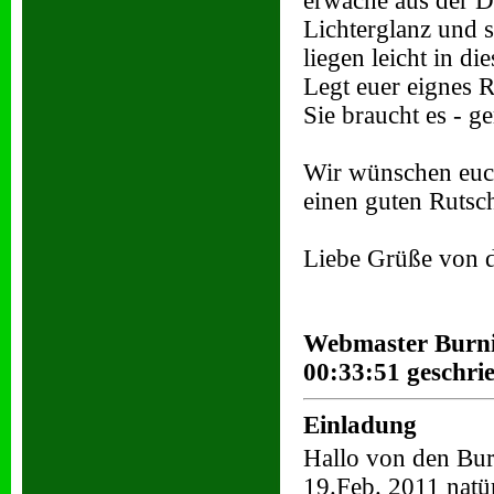
erwache aus der D
Lichterglanz und 
liegen leicht in die
Legt euer eignes R
Sie braucht es - ge
Wir wünschen euch
einen guten Rutsch
Liebe Grüße von d
Webmaster Burni
00:33:51 geschri
Einladung
Hallo von den Bur
19.Feb. 2011 natü