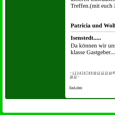
Treffen.(mit euch
Patricia und Wol
Isenstedt.....
Da können wir uns 
klasse Gastgeber..
<
1
2
3
4
5
6
7
8
9
10
11
12
13
14
1
20
21
>
Nach oben