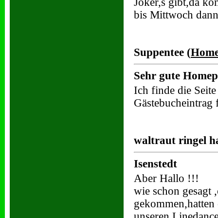
Joker,s gibt,da ko
bis Mittwoch dan
Suppentee (
Home
Sehr gute Homep
Ich finde die Sei
Gästebucheintrag 
waltraut ringel h
Isenstedt
Aber Hallo !!!
wie schon gesagt ,
gekommen,hatten 
unseren Linedanc