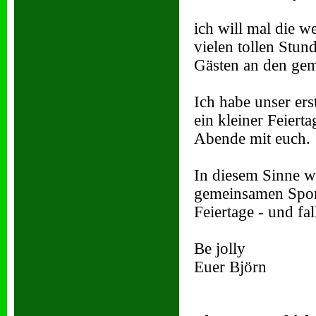
ich will mal die 
vielen tollen Stun
Gästen an den ge
Ich habe unser ers
ein kleiner Feiert
Abende mit euch.
In diesem Sinne w
gemeinsamen Sports
Feiertage - und fa
Be jolly
Euer Björn