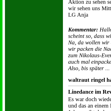
Aktion zu sehen s
wir sehen uns Mit
LG Anja
Kommentar:
Hallo
scheint so, dass w
Na, da wollen wir 
wir packen die N
zum Nikolaus-Even
auch mal einpack
Also, bis später ..
waltraut ringel h
Linedance im Rev
Es war doch wieder
und das an einem Fr