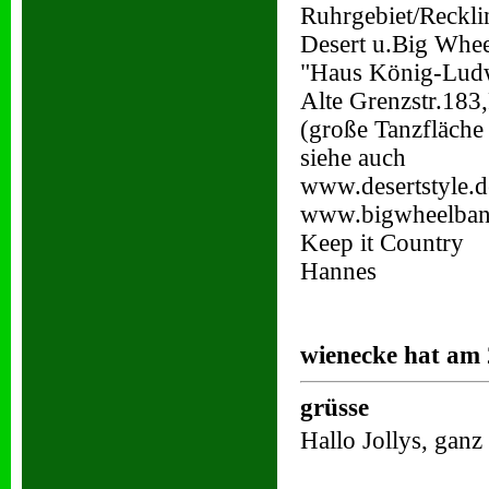
Ruhrgebiet/Reckl
Desert u.Big Whee
"Haus König-Lud
Alte Grenzstr.183
(große Tanzfläche
siehe auch
www.desertstyle.d
www.bigwheelban
Keep it Country
Hannes
wienecke hat am 
grüsse
Hallo Jollys, ganz