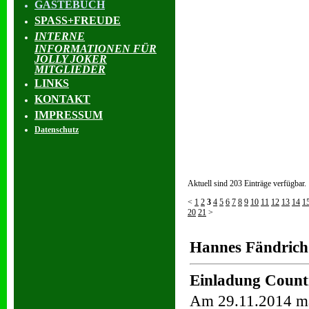
GÄSTEBUCH
SPASS+FREUDE
INTERNE
INFORMATIONEN FÜR
JOLLY JOKER
MITGLIEDER
LINKS
KONTAKT
IMPRESSUM
Datenschutz
Aktuell sind 203 Einträge verfügbar.
<
1
2
3
4
5
6
7
8
9
10
11
12
13
14
1
20
21
>
Hannes Fändrich
Einladung Count
Am 29.11.2014 mal