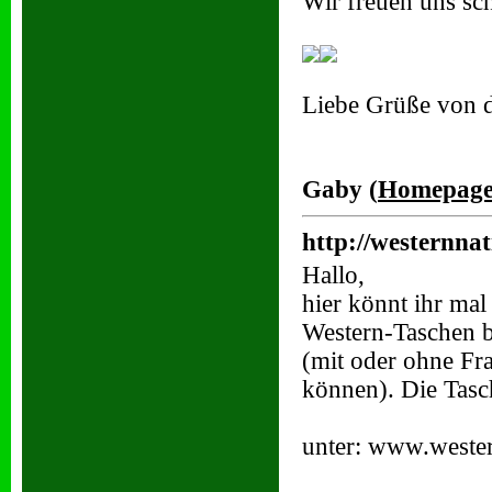
Wir freuen uns sch
Liebe Grüße von 
Gaby (
Homepag
http://westernna
Hallo,
hier könnt ihr mal 
Western-Taschen 
(mit oder ohne Fra
können). Die Tasch
unter: www.weste