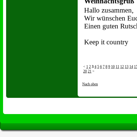
Weihnachtsgruß
Hallo zusammen,
Wir wünschen Euch
Einen guten Rutsch
Keep it country
<
1
2
3
4
5
6
7
8
9
10
11
12
13
14
1
20
21
>
Nach oben