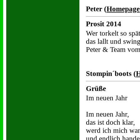
Peter (
Homepage
Prosit 2014
Wer torkelt so sp
das lallt und swi
Peter & Team vom 
Stompin´boots (
Grüße
Im neuen Jahr
Im neuen Jahr,
das ist doch klar,
werd ich mich wa
und endlich hande