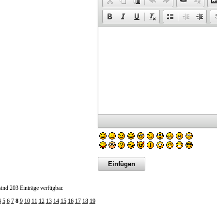
sind 203 Einträge verfügbar.
4
5
6
7
8
9
10
11
12
13
14
15
16
17
18
19