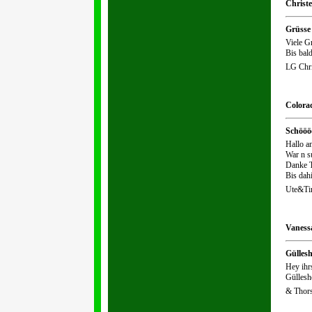
Christe
Grüsse
Viele G
Bis bald
LG Chri
Colorad
Schöööö
Hallo an
War n s
Danke T
Bis dah
Ute&Ti
Vanessa
Gülles
Hey ihr
Güllesh
& Thors