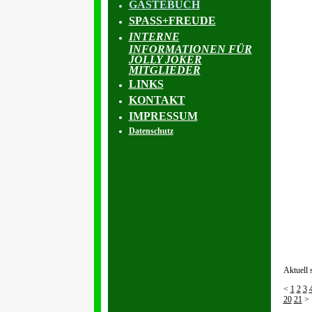
GÄSTEBUCH
SPASS+FREUDE
INTERNE
INFORMATIONEN FÜR
JOLLY JOKER
MITGLIEDER
LINKS
KONTAKT
IMPRESSUM
Datenschutz
Aktuell 
<
1
2
3
20
21
>