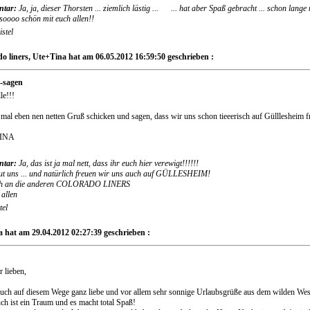
tar:
Ja, ja, dieser Thorsten ... ziemlich lästig ...
... hat aber Spaß gebracht ... schon lange 
soooo schön mit euch allen!!
stel
o liners, Ute+Tina hat am 06.05.2012 16:59:50 geschrieben :
e-sagen
le!!!
 mal eben nen netten Gruß schicken und sagen, dass wir uns schon tieeerisch auf Gülllesheim f
INA
tar:
Ja, das ist ja mal nett, dass ihr euch hier verewigt!!!!!!
ut uns ... und natürlich freuen wir uns auch auf GÜLLESHEIM!
h an die anderen COLORADO LINERS
 allen
tel
 hat am 29.04.2012 02:27:39 geschrieben :
r lieben,
euch auf diesem Wege ganz liebe und vor allem sehr sonnige Urlaubsgrüße aus dem wilden West
ch ist ein Traum und es macht total Spaß!