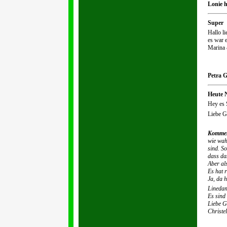
Lonie h
Super
Hallo li
es war 
Marina 
Petra G
Heute 
Hey es 
Liebe G
Kommen
wie wah
sind. S
dass da
Aber al
Es hat 
Ja, da 
Linedan
Es sind
Liebe G
Christel