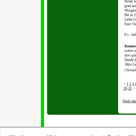
Heute m
grad au
Morgen 
Bis in 
Liebe G
Eure Va
P.s.: ha
Kommen
schön so
dort gu
Danke f
Alles L
Christe
<
1
2
3
20
21
>
Nach ob