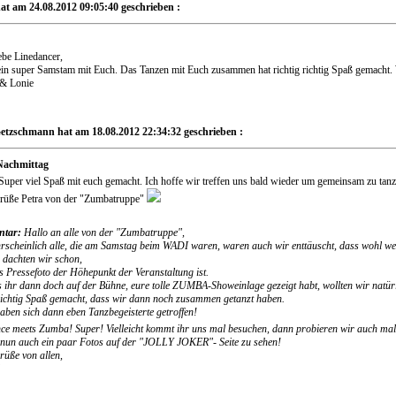
at am 24.08.2012 09:05:40 geschrieben :
ebe Linedancer,
ein super Samstam mit Euch. Das Tanzen mit Euch zusammen hat richtig richtig Spaß gemach
& Lonie
etzschmann hat am 18.08.2012 22:34:32 geschrieben :
Nachmittag
Super viel Spaß mit euch gemacht. Ich hoffe wir treffen uns bald wieder um gemeinsam zu tanz
rüße Petra von der "Zumbatruppe"
tar:
Hallo an alle von der "Zumbatruppe",
rscheinlich alle, die am Samstag beim WADI waren, waren auch wir enttäuscht, dass wohl 
o dachten wir schon,
s Pressefoto der Höhepunkt der Veranstaltung ist.
s ihr dann doch auf der Bühne, eure tolle ZUMBA-Showeinlage gezeigt habt, wollten wir natü
richtig Spaß gemacht, dass wir dann noch zusammen getanzt haben.
haben sich dann eben Tanzbegeisterte getroffen!
ce meets Zumba! Super! Vielleicht kommt ihr uns mal besuchen, dann probieren wir auch m
 nun auch ein paar Fotos auf der "JOLLY JOKER"- Seite zu sehen!
rüße von allen,