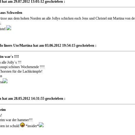
l hat am 29.07.2012 13:01:12 geschrieben :
 aus Schweden
rüsse aus dem hohen Norden an alle Jollys schicken euch Jens und Christel mit Martina von d
,
stel
o liners Ute/Martina hat am 03.06.2012 19:54:15 geschrieben :
n war`s !!!!
 alle Jolly`s !!!
uuupi schönes Wochenende !!!!
horsten für die Lachkrämpfe!
in
na
 hat am 28.05.2012 14:31:55 geschrieben :
heim
s!
eim war der hammer!!!
ten ist schuld
*insider*