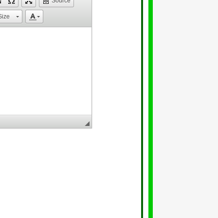
Source
Size