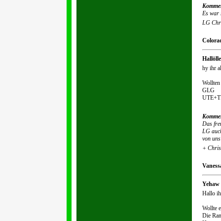
Kommen
Es war 
LG Chri
Colorad
Hallöll
hy ihr al
Wollten
GLG
UTE+T
Kommen
Das fre
LG auc
von uns
+ Chris
Vanessa
Yehaw
Hallo ih
Wollte 
Die Ran