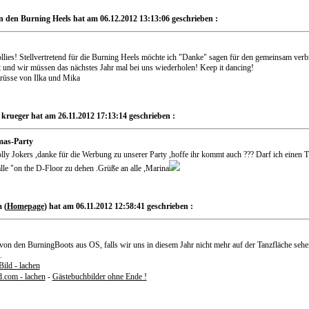
n den Burning Heels hat am 06.12.2012 13:13:06 geschrieben :
llies! Stellvertretend für die Burning Heels möchte ich "Danke" sagen für den gemeinsam verbr
 und wir müssen das nächstes Jahr mal bei uns wiederholen! Keep it dancing!
rüsse von Ilka und Mika
krueger hat am 26.11.2012 17:13:14 geschrieben :
mas-Party
lly Jokers ,danke für die Werbung zu unserer Party ,hoffe ihr kommt auch ??? Darf ich einen T
lle "on the D-Floor zu dehen .Grüße an alle ,Marina
 (
Homepage
) hat am 06.11.2012 12:58:41 geschrieben :
von den BurningBoots aus OS, falls wir uns in diesem Jahr nicht mehr auf der Tanzfläche seh
.
.com - lachen
-
Gästebuchbilder ohne Ende !