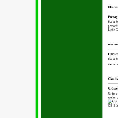
Ilka vo
Freitag
Hallo Jo
gemacht
Liebe G
marina 
Christ
Hallo Jo
einmal a
Claudia
Grüsse
Grüsse 
weiter ..
GB-Bild