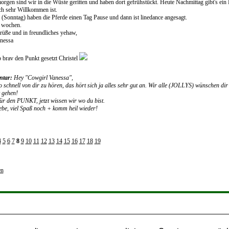
orgen sind wir in die Wüste geritten und haben dort gefrühstückt. Heute Nachmittag gibt's ein
ch sehr Willkommen ist.
(Sonntag) haben die Pferde einen Tag Pause und dann ist linedance angesagt.
2 wochen.
rüße und in freundliches yehaw,
nessa
b brav den Punkt gesetzt Christel
tar:
Hey "Cowgirl Vanessa",
 schnell von dir zu hören, das hört sich ja alles sehr gut an. Wir alle (JOLLYS) wünschen dir 
t gehen!
ür den PUNKT, jetzt wissen wir wo du bist.
iebe, viel Spaß noch + komm heil wieder!
l
4
5
6
7
8
9
10
11
12
13
14
15
16
17
18
19
en